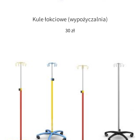
Kule łokciowe (wypożyczalnia)
30
zł