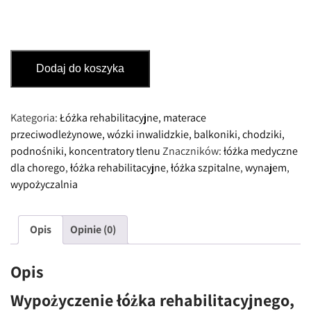
ilość
Dodaj do koszyka
Łóżka
rehabilitacyjne,
elektryczne,
Kategoria:
Łóżka rehabilitacyjne, materace
METALOWE
przeciwodleżynowe, wózki inwalidzkie, balkoniki, chodziki,
(wypożyczalnia)
podnośniki, koncentratory tlenu
Znaczników:
łóżka medyczne
dla chorego
,
łóżka rehabilitacyjne
,
łóżka szpitalne
,
wynajem
,
wypożyczalnia
Opis
Opinie (0)
Opis
Wypożyczenie
łóżka rehabilitacyjnego,