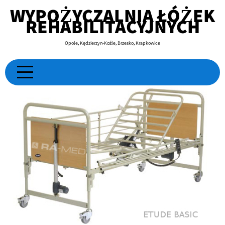
Skip
WYPOŻYCZALNIA ŁÓŻEK
to
REHABILITACYJNYCH
content
Opole, Kędzierzyn-Koźle, Brzesko, Krapkowice