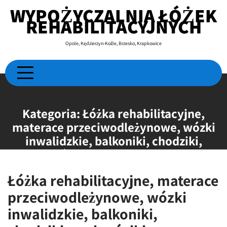
Skip
WYPOŻYCZALNIA ŁÓŻEK
to
REHABILITACYJNYCH
content
Opole, Kędzierzyn-Koźle, Brzesko, Krapkowice
Kategoria:
Łóżka rehabilitacyjne,
materace przeciwodleżynowe, wózki
inwalidzkie, balkoniki, chodziki,
podnośniki, koncentratory tlenu
Łóżka rehabilitacyjne, materace
przeciwodleżynowe, wózki
inwalidzkie, balkoniki,