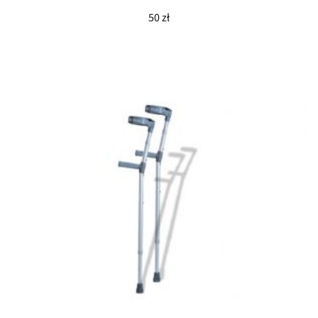
50
zł