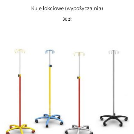
Kule łokciowe (wypożyczalnia)
30
zł