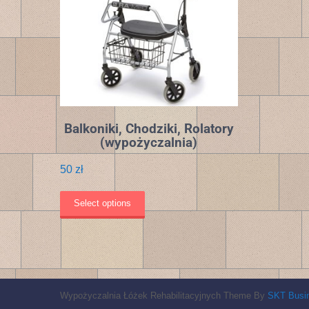
Balkoniki, Chodziki, Rolatory
(wypożyczalnia)
50
zł
Select options
Wypożyczalnia Łóżek Rehabilitacyjnych Theme By
SKT Busi