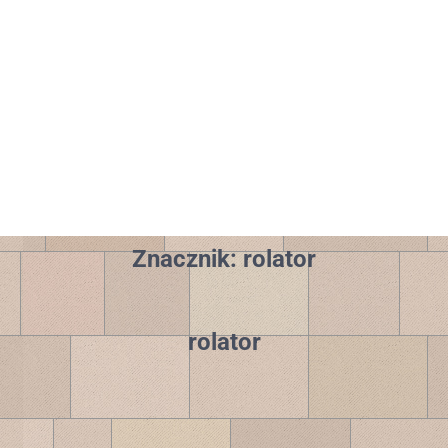
Znacznik:
rolator
rolator