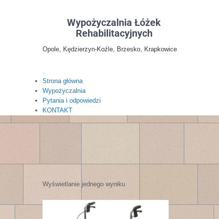
Skip
to
Wypożyczalnia Łóżek
content
Rehabilitacyjnych
Opole, Kędzierzyn-Koźle, Brzesko, Krapkowice
Strona główna
Wypożyczalnia
Pytania i odpowiedzi
KONTAKT
Wyświetlanie jednego wyniku